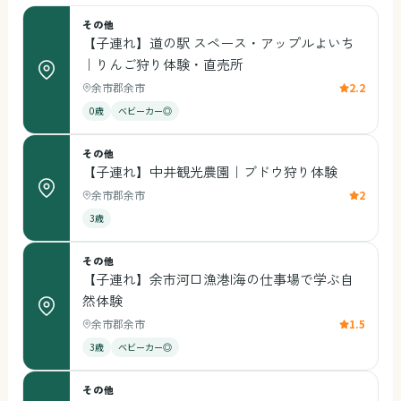
その他
【子連れ】道の駅 スペース・アップルよいち
｜りんご狩り体験・直売所
余市郡余市
2.2
0歳
ベビーカー◎
その他
【子連れ】中井観光農園｜ブドウ狩り体験
余市郡余市
2
3歳
その他
【子連れ】余市河口漁港|海の仕事場で学ぶ自
然体験
余市郡余市
1.5
3歳
ベビーカー◎
その他