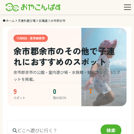
ホーム
子連れ遊び場
北海道
余市郡余市
AREA · 余市郡余市
余市郡余市のその他で子連
れにおすすめのスポット
余市郡余市の公園・室内遊び場・水族館・動物園など、9スポ
ットを掲載。
9
0
7
スポット
雨の日OK
ジャンル
検索