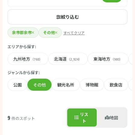
絞り込む
余市郡余市
その他
すべてクリア
エリアから探す:
九州地方
北海道
東海地方
（768）
（2,924）
（980）
ジャンルから探す:
公園
その他
観光名所
博物館
飲食店
リス
9
地図
件のスポット
ト