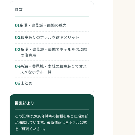
目次
糸満・豊見城・南城の魅力
01
和室ありのホテルを選ぶメリット
02
糸満・豊見城・南城でホテルを選ぶ際
03
の注意点
糸満・豊見城・南城の和室ありでオス
04
スメなホテル一覧
まとめ
05
編集部より
この記事は2026年時点の情報をもとに編集部
が構成しています。最新情報は各ホテル公式
をご確認ください。