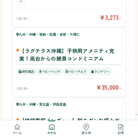
+1
¥3,273
1名1泊〜
〜
44
キッズ
54
九州・沖縄・恩納・名護・本部・今帰仁
¥35,000〜
ベビー
【ラグテラス沖縄】子供用アメニティ充
実！高台からの絶景コンドミニアム
貸切風呂
ベビーベッド
ベビーチェア
ランドリー
¥35,000
1名1泊〜
〜
59
キッズ
54
九州・沖縄・宮古島・伊良部島
¥72,000〜
ベビー
【琉球李邸インギャー】和モダンな極上ヴ
ィラ
ホーム
ホテル
遊び場
記事