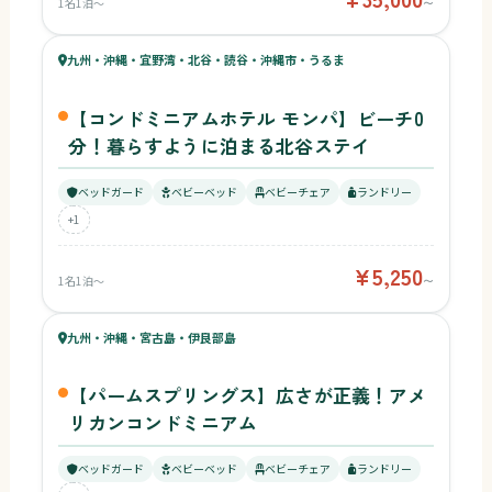
1名1泊〜
〜
55
キッズ
56
九州・沖縄・宜野湾・北谷・読谷・沖縄市・うるま
¥5,250〜
ベビー
【コンドミニアムホテル モンパ】ビーチ0
分！暮らすように泊まる北谷ステイ
ベッドガード
ベビーベッド
ベビーチェア
ランドリー
+1
¥5,250
1名1泊〜
〜
54
キッズ
54
九州・沖縄・宮古島・伊良部島
¥3,273〜
ベビー
【パームスプリングス】広さが正義！アメ
リカンコンドミニアム
ベッドガード
ベビーベッド
ベビーチェア
ランドリー