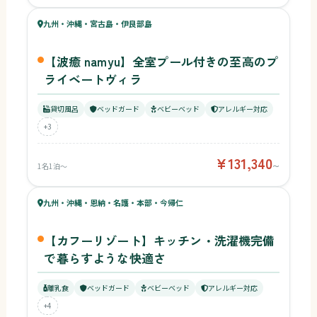
86
九州・沖縄・宮古島・伊良部島
¥131,340〜
ベビー
【波癒 namyu】全室プール付きの至高のプ
ライベートヴィラ
貸切風呂
ベッドガード
ベビーベッド
アレルギー対応
+3
¥131,340
1名1泊〜
〜
76
キッズ
79
九州・沖縄・恩納・名護・本部・今帰仁
¥9,222〜
ベビー
【カフーリゾート】キッチン・洗濯機完備
で暮らすような快適さ
離乳食
ベッドガード
ベビーベッド
アレルギー対応
+4