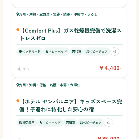
57
九州・沖縄・宜野湾・北谷・読谷・沖縄市・うるま
¥4,400〜
ベビー
【Comfort Plus】ガス乾燥機完備で洗濯ス
トレスゼロ
ベッドガード
ベビーベッド
和室
ベビーチェア
+2
¥4,400
1名1泊〜
〜
54
キッズ
57
九州・沖縄・恩納・名護・本部・今帰仁
¥35,000〜
ベビー
【ホテル ヤンバルニア】キッズスペース完
備！子連れに特化した安心の宿
貸切風呂
ベビーベッド
和室
ベビーチェア
+1
¥35,000