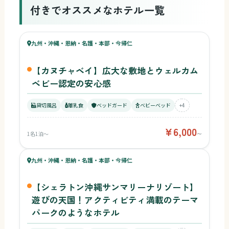
付きでオススメなホテル一覧
89
キッズ
89
九州・沖縄・恩納・名護・本部・今帰仁
¥6,000〜
ベビー
【カヌチャベイ】広大な敷地とウェルカム
ベビー認定の安心感
貸切風呂
離乳食
ベッドガード
ベビーベッド
+4
¥6,000
1名1泊〜
〜
89
キッズ
87
九州・沖縄・恩納・名護・本部・今帰仁
ベビー
【シェラトン沖縄サンマリーナリゾート】
遊びの天国！アクティビティ満載のテーマ
パークのようなホテル