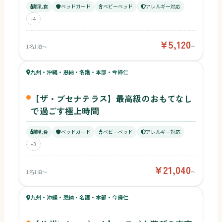
離乳食
ベッドガード
ベビーベッド
アレルギー対応
+4
¥5,120
1名1泊〜
〜
80
キッズ
76
九州・沖縄・恩納・名護・本部・今帰仁
¥21,040〜
ベビー
【ザ・ブセナテラス】最高級のおもてなし
で過ごす極上時間
離乳食
ベッドガード
ベビーベッド
アレルギー対応
+3
¥21,040
1名1泊〜
〜
77
キッズ
75
九州・沖縄・恩納・名護・本部・今帰仁
¥5,060〜
ベビー