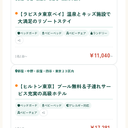
【ラビスタ東京ベイ】温泉とキッズ施設で
大満足のリゾートステイ
ベッドガード
ベビーベッド
ベビーチェア
ランドリー
+1
¥11,040
1名1泊〜
〜
58
キッズ
58
新宿・中野・荻窪・四谷・東京２３区内
¥17,281〜
ベビー
【ヒルトン東京】プール無料＆子連れサー
ビス充実の高級ホテル
ベッドガード
ベビーベッド
アレルギー対応
ベビーチェア
+1
¥17,281