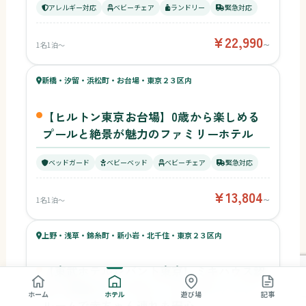
アレルギー対応
ベビーチェア
ランドリー
緊急対応
¥22,990
1名1泊〜
〜
54
キッズ
56
新橋・汐留・浜松町・お台場・東京２３区内
¥13,804〜
ベビー
【ヒルトン東京お台場】0歳から楽しめる
プールと絶景が魅力のファミリーホテル
ベッドガード
ベビーベッド
ベビーチェア
緊急対応
¥13,804
1名1泊〜
〜
56
キッズ
55
上野・浅草・錦糸町・新小岩・北千住・東京２３区内
¥8,925〜
ベビー
【東武ホテルレバント東京】ミキハウス認
定！部屋内キッズスペース付きファミリー
ホーム
ホテル
遊び場
記事
ルームで赤ちゃん連れも安心