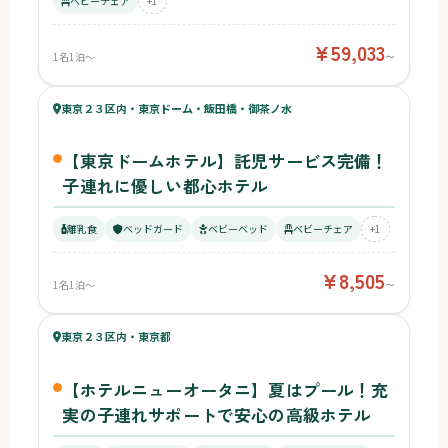
ベビーチェア
+1
¥59,033
1名1泊〜
〜
63
キッズ
62
東京２３区内・東京ドーム・飯田橋・御茶ノ水
¥8,505〜
ベビー
【東京ドームホテル】託児サービス完備！
子連れに優しい都心ホテル
離乳食
ベッドガード
ベビーベッド
ベビーチェア
+1
¥8,505
1名1泊〜
〜
59
キッズ
60
東京２３区内・東京都
¥17,600〜
ベビー
【ホテルニューオータニ】夏はプール！充
実の子連れサポートで安心の高級ホテル