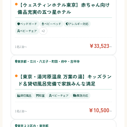
【ウェスティンホテル東京】赤ちゃん向け
備品充実の五つ星ホテル
ベッドガード
ベビーベッド
アレルギー対応
ベビーチェア
+2
¥33,523
1名1泊〜
〜
65
キッズ
65
東京都・立川・八王子・町田・府中・吉祥寺
¥10,500〜
ベビー
【東京・湯河原温泉 万葉の湯】キッズラン
ド＆貸切風呂完備で家族みんな満足
貸切風呂
和室
ベビーチェア
緊急対応
¥10,500
1名1泊〜
〜
69
キッズ
63
東京２３区内・東京都
¥26,924〜
ベビー