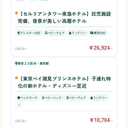
【セルリアンタワー東急ホテル】託児施設
完備、夜景が美しい高層ホテル
アレルギー対応
ベビーチェア
ランドリー
緊急対応
¥26,924
1名1泊〜
〜
64
キッズ
63
東京２３区内・東京都
¥10,704〜
ベビー
【東京ベイ潮見プリンスホテル】子連れ特
化の新ホテル・ディズニー至近
ベッドガード
ベビーベッド
ベビーチェア
ランドリー
+1
¥10,704
1名1泊〜
〜
56
キッズ