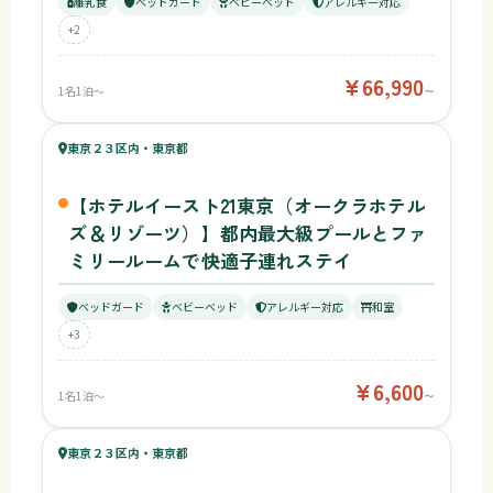
離乳食
ベッドガード
ベビーベッド
アレルギー対応
+2
¥66,990
1名1泊〜
〜
66
キッズ
67
東京２３区内・東京都
¥6,600〜
ベビー
【ホテルイースト21東京（オークラホテル
ズ＆リゾーツ）】都内最大級プールとファ
ミリールームで快適子連れステイ
ベッドガード
ベビーベッド
アレルギー対応
和室
+3
¥6,600
1名1泊〜
〜
61
キッズ
67
東京２３区内・東京都
¥33,523〜
ベビー