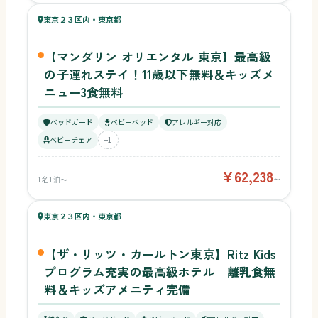
72
東京２３区内・東京都
¥62,238〜
ベビー
【マンダリン オリエンタル 東京】最高級
の子連れステイ！11歳以下無料＆キッズメ
ニュー3食無料
ベッドガード
ベビーベッド
アレルギー対応
ベビーチェア
+1
¥62,238
1名1泊〜
〜
66
キッズ
68
東京２３区内・東京都
¥66,990〜
ベビー
【ザ・リッツ・カールトン東京】Ritz Kids
プログラム充実の最高級ホテル｜離乳食無
料＆キッズアメニティ完備