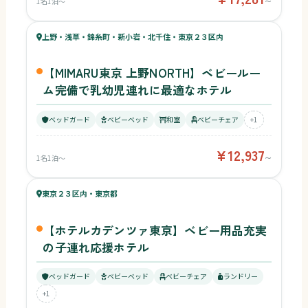
1名1泊〜
〜
56
キッズ
57
上野・浅草・錦糸町・新小岩・北千住・東京２３区内
¥12,937〜
ベビー
【MIMARU東京 上野NORTH】ベビールー
ム完備で乳幼児連れに最適なホテル
ベッドガード
ベビーベッド
和室
ベビーチェア
+1
¥12,937
1名1泊〜
〜
59
キッズ
57
東京２３区内・東京都
¥6,350〜
ベビー
【ホテルカデンツァ東京】ベビー用品充実
の子連れ応援ホテル
ベッドガード
ベビーベッド
ベビーチェア
ランドリー
+1