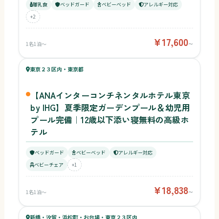
離乳食
ベッドガード
ベビーベッド
アレルギー対応
+2
¥17,600
1名1泊〜
〜
58
キッズ
58
東京２３区内・東京都
¥18,838〜
ベビー
【ANAインターコンチネンタルホテル東京
by IHG】夏季限定ガーデンプール＆幼児用
プール完備｜12歳以下添い寝無料の高級ホ
テル
ベッドガード
ベビーベッド
アレルギー対応
ベビーチェア
+1
¥18,838
1名1泊〜
〜
63
キッズ
58
新橋・汐留・浜松町・お台場・東京２３区内
¥11,040〜
ベビー