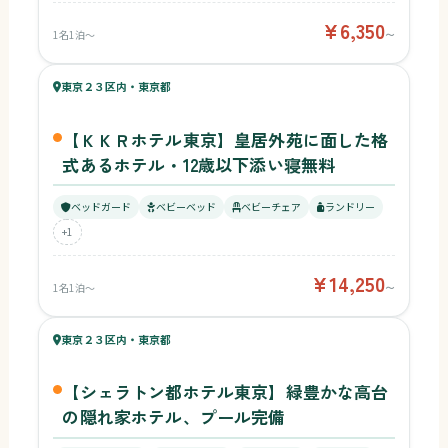
¥6,350
1名1泊〜
〜
58
キッズ
57
東京２３区内・東京都
¥14,250〜
ベビー
【ＫＫＲホテル東京】皇居外苑に面した格
式あるホテル・12歳以下添い寝無料
ベッドガード
ベビーベッド
ベビーチェア
ランドリー
+1
¥14,250
1名1泊〜
〜
59
キッズ
57
東京２３区内・東京都
¥22,990〜
ベビー
【シェラトン都ホテル東京】緑豊かな高台
の隠れ家ホテル、プール完備