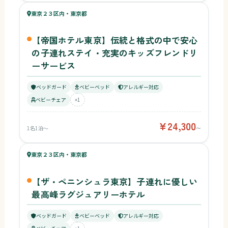
62
東京２３区内・東京都
¥24,300〜
ベビー
【帝国ホテル東京】伝統と格式の中で安心
の子連れステイ・充実のキッズフレンドリ
ーサービス
ベッドガード
ベビーベッド
アレルギー対応
ベビーチェア
+1
¥24,300
1名1泊〜
〜
61
キッズ
62
東京２３区内・東京都
¥59,033〜
ベビー
【ザ・ペニンシュラ東京】子連れに優しい
最高峰ラグジュアリーホテル
ベッドガード
ベビーベッド
アレルギー対応