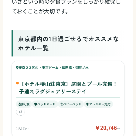
いざという時の夕食プランをしっかり確保し
ておくことが大切です。
東京都内の1日過ごせるでオススメな
ホテル一覧
67
キッズ
74
東京２３区内・東京ドーム・飯田橋・御茶ノ水
¥20,746〜
ベビー
【ホテル椿山荘東京】庭園とプール完備！
子連れラグジュアリーステイ
離乳食
ベッドガード
ベビーベッド
アレルギー対応
+3
¥20,746
1名1泊〜
〜
70
キッズ