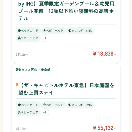
by IHG】夏季限定ガーデンプール＆幼児用
プール完備｜12歳以下添い寝無料の高級ホ
テル
ベッドガード
ベビーベッド
アレルギー対応
ベビーチェア
+1
¥18,838
1名1泊〜
〜
51
キッズ
50
東京２３区内・東京都
¥55,132〜
ベビー
【ザ・キャピトルホテル東急】日本庭園を
望む上質ステイ
ベッドガード
ベビーベッド
アレルギー対応
ベビーチェア
+1
¥55,132
1名1泊〜
〜
47
キッズ