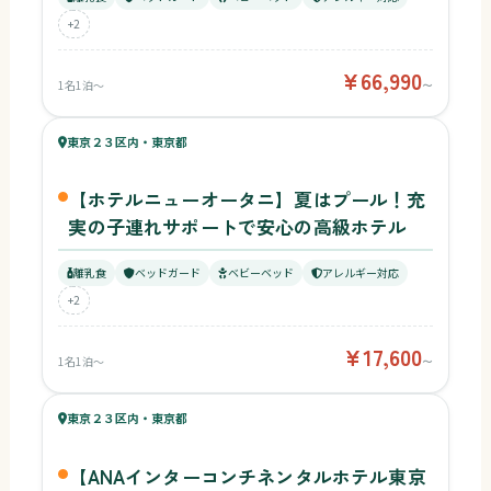
+2
¥66,990
1名1泊〜
〜
59
キッズ
60
東京２３区内・東京都
¥17,600〜
ベビー
【ホテルニューオータニ】夏はプール！充
実の子連れサポートで安心の高級ホテル
離乳食
ベッドガード
ベビーベッド
アレルギー対応
+2
¥17,600
1名1泊〜
〜
58
キッズ
58
東京２３区内・東京都
¥18,838〜
ベビー
【ANAインターコンチネンタルホテル東京