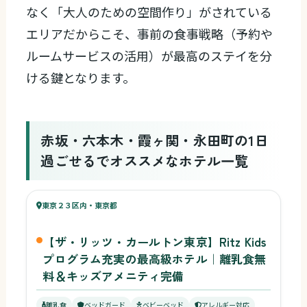
なく「大人のための空間作り」がされている
エリアだからこそ、事前の食事戦略（予約や
ルームサービスの活用）が最高のステイを分
ける鍵となります。
赤坂・六本木・霞ヶ関・永田町の1日
過ごせるでオススメなホテル一覧
66
キッズ
68
東京２３区内・東京都
¥66,990〜
ベビー
【ザ・リッツ・カールトン東京】Ritz Kids
プログラム充実の最高級ホテル｜離乳食無
料＆キッズアメニティ完備
離乳食
ベッドガード
ベビーベッド
アレルギー対応