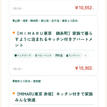
¥10,552
1名1泊〜
〜
54
キッズ
52
上野・浅草・錦糸町・新小岩・北千住・東京２３区内
¥10,902〜
ベビー
【ＭＩＭＡＲＵ東京 錦糸町】家族で暮ら
すように泊まれるキッチン付きアパートメ
ント
ベッドガード
ベビーベッド
和室
ランドリー
+1
¥10,902
1名1泊〜
〜
47
キッズ
48
東京２３区内・東京都
¥16,032〜
ベビー
【MIMARU東京 赤坂】キッチン付きで家族
みんな快適