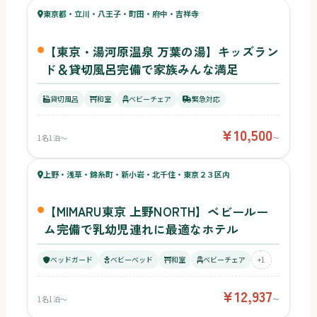
65
東京都・立川・八王子・町田・府中・吉祥寺
¥10,500〜
ベビー
【東京・湯河原温泉 万葉の湯】キッズラン
ド＆貸切風呂完備で家族みんな満足
貸切風呂
和室
ベビーチェア
緊急対応
¥10,500
1名1泊〜
〜
56
キッズ
57
上野・浅草・錦糸町・新小岩・北千住・東京２３区内
¥12,937〜
ベビー
【MIMARU東京 上野NORTH】ベビールー
ム完備で乳幼児連れに最適なホテル
ベッドガード
ベビーベッド
和室
ベビーチェア
+1
¥12,937
1名1泊〜
〜
48
キッズ