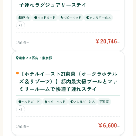
子連れラグジュアリーステイ
離乳食
ベッドガード
ベビーベッド
アレルギー対応
+3
¥20,746
1名1泊〜
〜
66
キッズ
67
東京２３区内・東京都
¥6,600〜
ベビー
【ホテルイースト21東京（オークラホテル
ズ＆リゾーツ）】都内最大級プールとファ
ミリールームで快適子連れステイ
ベッドガード
ベビーベッド
アレルギー対応
和室
+3
¥6,600
1名1泊〜
〜
65
キッズ