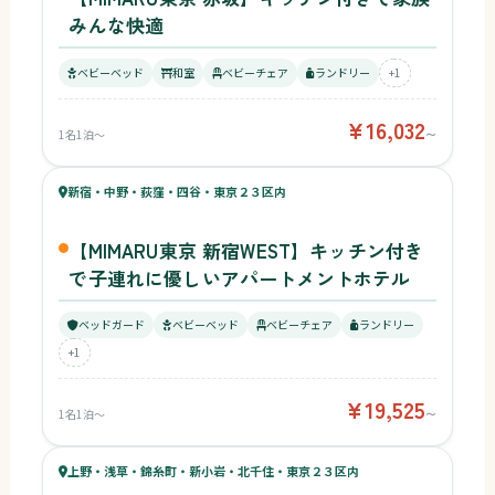
みんな快適
ベビーベッド
和室
ベビーチェア
ランドリー
+1
¥16,032
1名1泊〜
〜
47
キッズ
48
新宿・中野・荻窪・四谷・東京２３区内
¥19,525〜
ベビー
【MIMARU東京 新宿WEST】キッチン付き
で子連れに優しいアパートメントホテル
ベッドガード
ベビーベッド
ベビーチェア
ランドリー
+1
¥19,525
1名1泊〜
〜
48
キッズ
48
上野・浅草・錦糸町・新小岩・北千住・東京２３区内
¥10,312〜
ベビー