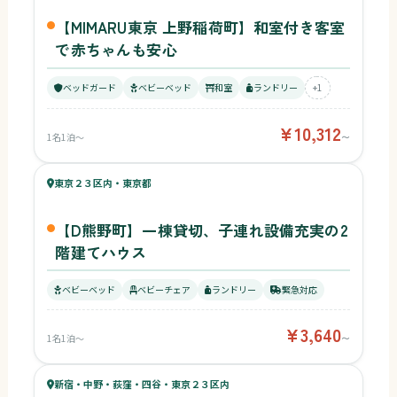
【MIMARU東京 上野稲荷町】和室付き客室
で赤ちゃんも安心
ベッドガード
ベビーベッド
和室
ランドリー
+1
¥10,312
1名1泊〜
〜
43
キッズ
47
東京２３区内・東京都
¥3,640〜
ベビー
【D熊野町】一棟貸切、子連れ設備充実の2
階建てハウス
ベビーベッド
ベビーチェア
ランドリー
緊急対応
¥3,640
1名1泊〜
〜
53
キッズ
45
新宿・中野・荻窪・四谷・東京２３区内
¥14,400〜
ベビー