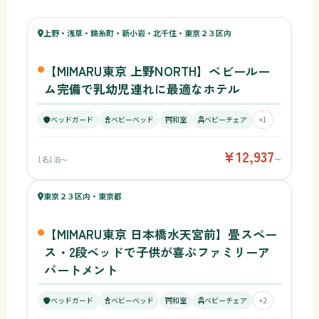
56
57
上野・浅草・錦糸町・新小岩・北千住・東京２３区内
¥12,937〜
ベビー
【MIMARU東京 上野NORTH】ベビールー
ム完備で乳幼児連れに最適なホテル
ベッドガード
ベビーベッド
和室
ベビーチェア
+1
¥12,937
1名1泊〜
〜
50
キッズ
53
東京２３区内・東京都
¥10,552〜
ベビー
【MIMARU東京 日本橋水天宮前】畳スペー
ス・2段ベッドで子供が喜ぶファミリーア
パートメント
ベッドガード
ベビーベッド
和室
ベビーチェア
+2