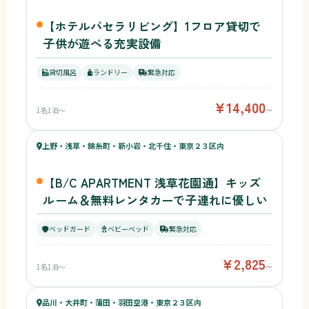
【ホテルパセラリビング】1フロア貸切で
子供が遊べる充実設備
貸切風呂
ランドリー
緊急対応
¥14,400
1名1泊〜
〜
49
キッズ
44
上野・浅草・錦糸町・新小岩・北千住・東京２３区内
¥2,825〜
ベビー
【B/C APARTMENT 浅草花園通】キッズ
ルーム＆無料レンタカーで子連れに優しい
ベッドガード
ベビーベッド
緊急対応
¥2,825
1名1泊〜
〜
38
キッズ
43
品川・大井町・蒲田・羽田空港・東京２３区内
ベビー