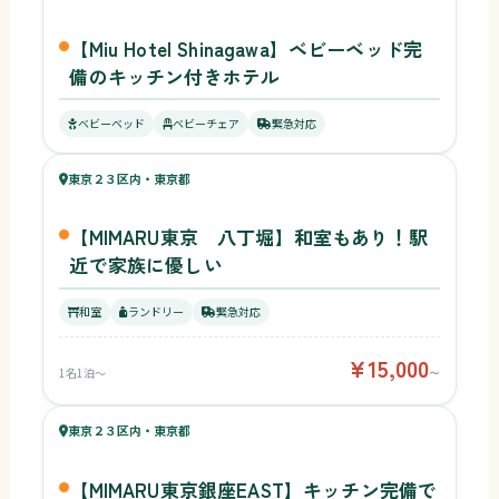
【Miu Hotel Shinagawa】ベビーベッド完
備のキッチン付きホテル
47
ベビーベッド
ベビーチェア
緊急対応
キッズ
43
東京２３区内・東京都
¥15,000〜
ベビー
【MIMARU東京 八丁堀】和室もあり！駅
近で家族に優しい
和室
ランドリー
緊急対応
¥15,000
1名1泊〜
〜
47
キッズ
43
東京２３区内・東京都
¥22,500〜
ベビー
【MIMARU東京銀座EAST】キッチン完備で