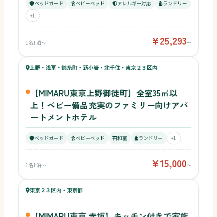
ベッドガード
ベビーベッド
アレルギー対応
ランドリー
+1
¥25,293
1名1泊〜
〜
48
キッズ
48
上野・浅草・錦糸町・新小岩・北千住・東京２３区内
¥15,000〜
ベビー
【MIMARU東京上野御徒町】全室35㎡以
上！ベビー備品充実のファミリー向けアパ
ートメントホテル
ベッドガード
ベビーベッド
和室
ランドリー
+1
¥15,000
1名1泊〜
〜
47
キッズ
48
東京２３区内・東京都
¥16,032〜
ベビー
【MIMARU東京 赤坂】キッチン付きで家族