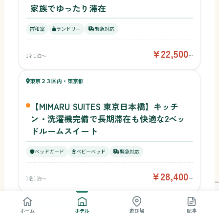
家族でゆったり滞在
和室
ランドリー
緊急対応
¥22,500
1名1泊〜
〜
42
キッズ
42
東京２３区内・東京都
¥28,400〜
ベビー
【MIMARU SUITES 東京日本橋】キッチ
ン・洗濯機完備で長期滞在も快適な2ベッ
ドルームスイート
ベッドガード
ベビーベッド
緊急対応
¥28,400
1名1泊〜
〜
39
キッズ
40
東京２３区内・東京都
¥39,917〜
ベビー
ホーム
ホテル
遊び場
記事