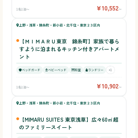
¥10,552
1名1泊〜
〜
54
キッズ
52
上野・浅草・錦糸町・新小岩・北千住・東京２３区内
¥10,902〜
ベビー
【ＭＩＭＡＲＵ東京 錦糸町】家族で暮ら
すように泊まれるキッチン付きアパートメ
ント
ベッドガード
ベビーベッド
和室
ランドリー
+1
¥10,902
1名1泊〜
〜
54
キッズ
52
上野・浅草・錦糸町・新小岩・北千住・東京２３区内
¥25,293〜
ベビー
【MIMARU SUITES 東京浅草】広々60㎡超
のファミリースイート